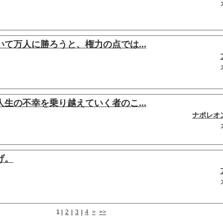
て万人に勝ろうと、権力の点では...
生の不幸を乗り越えていく者のこ...
ナポレオ
げ。
1
|
2
|
3
|
4
>
>>