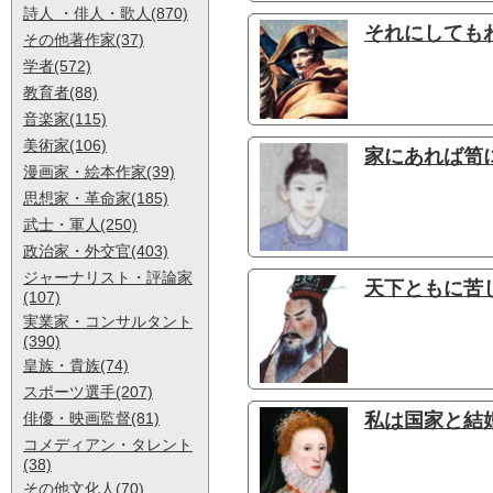
詩人 ・俳人・歌人(870)
それにしても
その他著作家(37)
学者(572)
教育者(88)
音楽家(115)
美術家(106)
家にあれば笥
漫画家・絵本作家(39)
思想家・革命家(185)
武士・軍人(250)
政治家・外交官(403)
ジャーナリスト・評論家
天下ともに苦し
(107)
実業家・コンサルタント
(390)
皇族・貴族(74)
スポーツ選手(207)
俳優・映画監督(81)
私は国家と結
コメディアン・タレント
(38)
その他文化人(70)