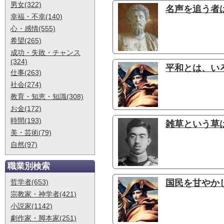
男女(322)
名声を追う者は
幸福・不幸(140)
心・感情(555)
希望(265)
成功・失敗・チャンス
(324)
平和とは、いろ
仕事(263)
社会(274)
教育・知恵・知識(308)
お金(172)
時間(193)
雑草という草は
美・芸術(79)
自然(97)
職業別検索
哲学者(653)
国民を甘やか
宗教家・神学者(421)
小説家(1142)
劇作家・脚本家(251)