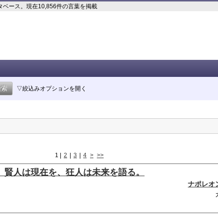
ース。現在10,856件の言葉を掲載
▽絞込みオプションを開く
1
|
2
|
3
|
4
>
>>
、賢人は現在を、狂人は未来を語る。
ナポレオ