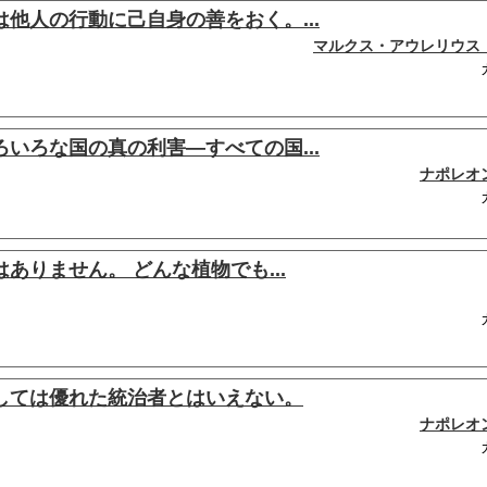
他人の行動に己自身の善をおく。...
マルクス・アウレリウス
いろな国の真の利害―すべての国...
ナポレオ
ありません。 どんな植物でも...
しては優れた統治者とはいえない。
ナポレオ