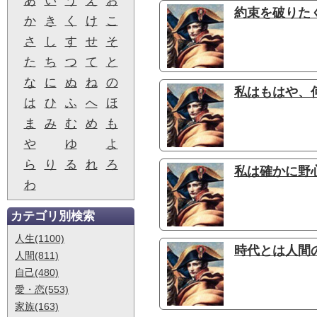
あ
い
う
え
お
約束を破りた
か
き
く
け
こ
さ
し
す
せ
そ
た
ち
つ
て
と
な
に
ぬ
ね
の
私はもはや、何
は
ひ
ふ
へ
ほ
ま
み
む
め
も
や
ゆ
よ
ら
り
る
れ
ろ
私は確かに野心
わ
カテゴリ別検索
人生(1100)
時代とは人間
人間(811)
自己(480)
愛・恋(553)
家族(163)