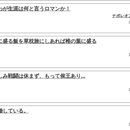
わが生涯は何と言うロマンか！
ナポレオ
に盛る飯を草枕旅にしあれば椎の葉に盛る
み戦闘は休まず、もって侯王あり...
婚している。