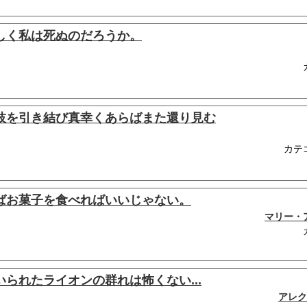
しく私は死ぬのだろうか。
枝を引き結び真幸くあらばまた還り見む
カテ
ばお菓子を食べればいいじゃない。
マリー・
られたライオンの群れは怖くない...
アレク