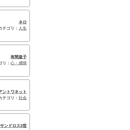
ネロ
カテゴリ：
人生
有間皇子
ゴリ：
心・感情
アントワネット
カテゴリ：
社会
サンドロス3世