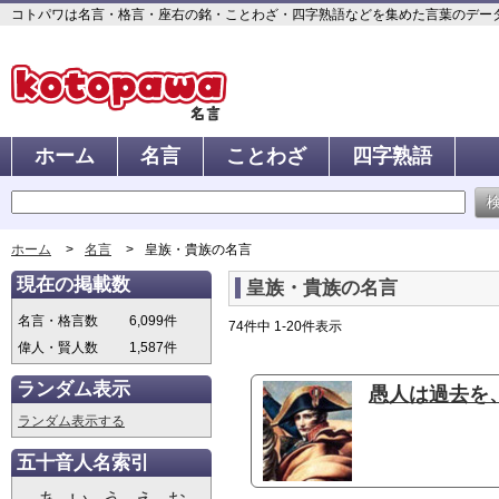
コトパワは名言・格言・座右の銘・ことわざ・四字熟語などを集めた言葉のデータベ
ホーム
名言
ことわざ
四字熟語
ホーム
名言
皇族・貴族の名言
現在の掲載数
皇族・貴族の名言
名言・格言数
6,099件
74件中 1-20件表示
偉人・賢人数
1,587件
ランダム表示
愚人は過去を
ランダム表示する
五十音人名索引