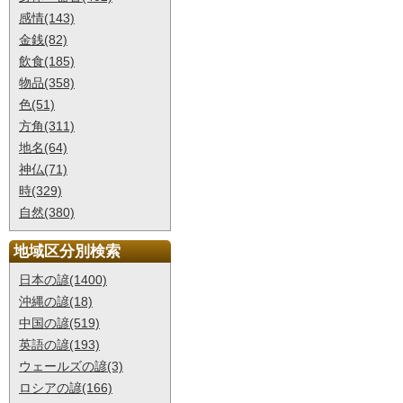
感情(143)
金銭(82)
飲食(185)
物品(358)
色(51)
方角(311)
地名(64)
神仏(71)
時(329)
自然(380)
地域区分別検索
日本の諺(1400)
沖縄の諺(18)
中国の諺(519)
英語の諺(193)
ウェールズの諺(3)
ロシアの諺(166)