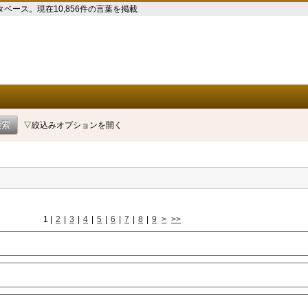
ース。現在10,856件の言葉を掲載
▽絞込みオプションを開く
1
|
2
|
3
|
4
|
5
|
6
|
7
|
8
|
9
>
>>