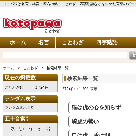
コトパワは名言・格言・座右の銘・ことわざ・四字熟語などを集めた言葉のデータベ
ホーム
名言
ことわざ
四字熟語
ホーム
ことわざ
検索結果一覧
現在の掲載数
検索結果一覧
ことわざ数
2,724件
2724件中 1-20件表示
ランダム表示
猫は虎の心を知らず
ランダム表示する
五十音索引
騎虎の勢い
あ
い
う
え
お
口は虎、舌は剣