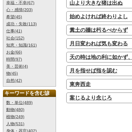
山より大きな猪は出ぬ
幸福・不幸(67)
心・感情(203)
始めよければ終わりよし
希望(45)
成功・失敗(113)
糞土の牆は杇るべからず
仕事(41)
社会(152)
月日変われば気も変わる
知恵・知識(161)
お金(66)
天の時は地の利に如かず
時間(97)
美・芸術(4)
月を指せば指を認む
物(45)
自然(42)
東奔西走
キーワードを含む諺
案じるより念じろ
数・単位(489)
動物(480)
植物(249)
人物(531)
身体・器官(402)