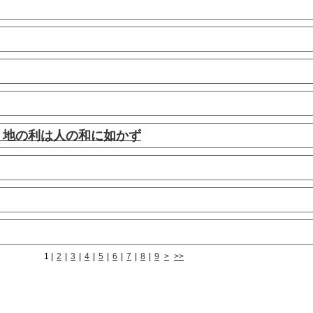
、地の利は人の和に如かず
1
|
2
|
3
|
4
|
5
|
6
|
7
|
8
|
9
>
>>