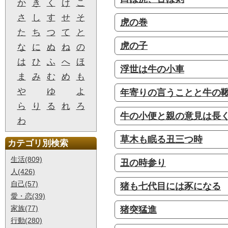
か
き
く
け
こ
さ
し
す
せ
そ
虎の巻
た
ち
つ
て
と
虎の子
な
に
ぬ
ね
の
は
ひ
ふ
へ
ほ
浮世は牛の小車
ま
み
む
め
も
や
ゆ
よ
年寄りの言うことと牛の
ら
り
る
れ
ろ
牛の小便と親の意見は長
わ
草木も眠る丑三つ時
カテゴリ別検索
生活(809)
丑の時参り
人(426)
自己(57)
猪も七代目には豕になる
愛・恋(39)
家族(77)
猪突猛進
行動(280)